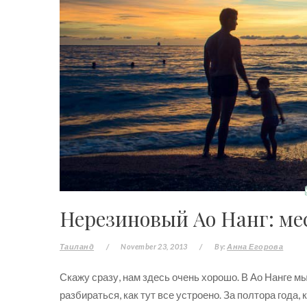
Нерезиновый Ао Нанг: м
Таиланд
/
November 23, 2013
/
By:
Анна Егорова
Скажу сразу, нам здесь очень хорошо. В Ао Нанге мы 
разбираться, как тут все устроено. За полтора года,