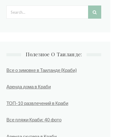
Search form
Полезное О Таиланде:
Все о зимовке в Таиланде (Краби)
Аренда дома в Краби
ТОП-10 развлечений в Краби
Все пляжи Краби: 40 фото
Аренда скутера в Краби