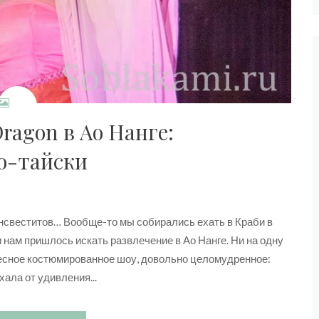
ragon в Ао Нанге:
о-тайски
нсвеститов… Вообще-то мы собирались ехать в Краби в
и нам пришлось искать развлечение в Ао Нанге. Ни на одну
ресное костюмированное шоу, довольно целомудренное:
хала от удивления...