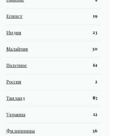
19
Египет
23
Индия
30
Малайзия
61
Полезное
2
Россия
85
Таиланд
12
Украина
36
Филиппины