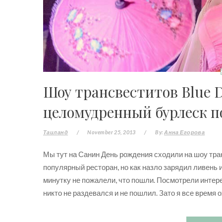
Шоу трансвеститов Blue D
целомудренный бурлеск п
Таиланд
/
November 25, 2013
/
By:
Анна Егорова
Мы тут на Санин День рождения сходили на шоу тра
популярный ресторан, но как назло зарядил ливень 
минутку не пожалели, что пошли. Посмотрели инте
никто не раздевался и не пошлил. Зато я все время о