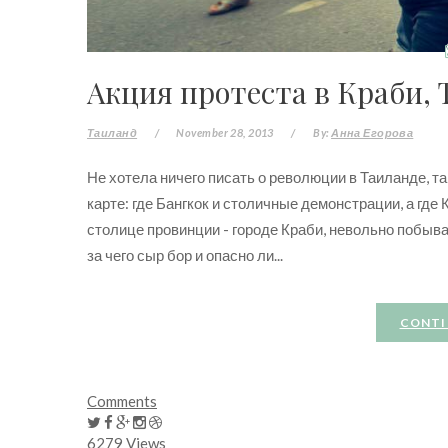
Акция протеста в Краби, 
Таиланд
/
November 28, 2013
/
By:
Анна Егорова
Не хотела ничего писать о революции в Таиланде, та
карте: где Бангкок и столичные демонстрации, а где 
столице провинции - городе Краби, невольно побывал
за чего сыр бор и опасно ли...
CONTI
Comments
6279 Views