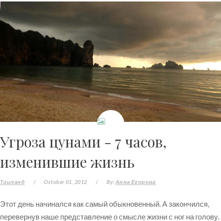
Угроза цунами - 7 часов,
изменившие жизнь
Таиланд
/
October 01, 2012
/
By:
Анна Егорова
Этот день начинался как самый обыкновенный. А закончился,
перевернув наше представление о смысле жизни с ног на голову.