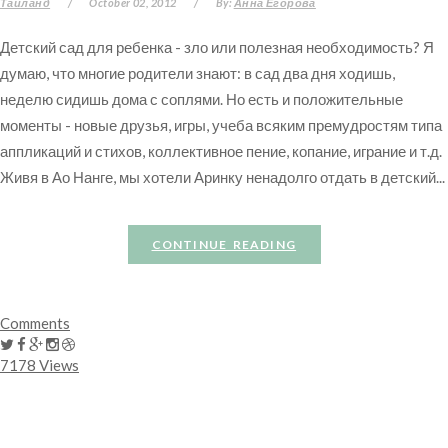
Таиланд
/
October 02, 2012
/
By:
Анна Егорова
Детский сад для ребенка - зло или полезная необходимость? Я
думаю, что многие родители знают: в сад два дня ходишь,
неделю сидишь дома с соплями. Но есть и положительные
моменты - новые друзья, игры, учеба всяким премудростям типа
аппликаций и стихов, коллективное пение, копание, играние и т.д.
Живя в Ао Нанге, мы хотели Аринку ненадолго отдать в детский...
CONTINUE READING
Comments
7178 Views