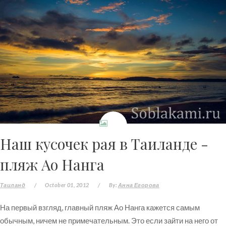
Наш кусочек рая в Таиланде -
пляж Ао Нанга
Таиланд
/
October 01, 2012
/
By:
Анна Егорова
На первый взгляд, главный пляж Ао Нанга кажется самым
обычным, ничем не примечательным. Это если зайти на него от