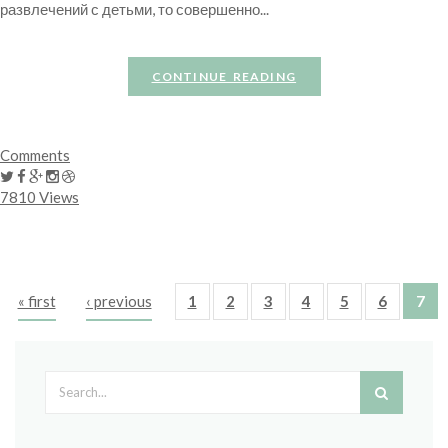
развлечений с детьми, то совершенно...
CONTINUE READING
Comments
7810 Views
« first
‹ previous
1
2
3
4
5
6
7
Pages
Search form