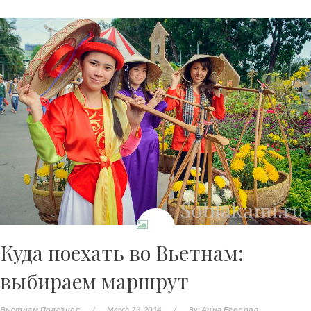
Куда поехать во Вьетнам:
выбираем маршрут
Вьетнам
Полезное
/
March 23, 2014
/
By:
Анна Егорова