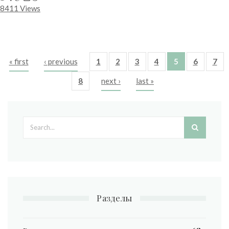
8411 Views
« first
‹ previous
1
2
3
4
5
6
7
Pages
8
next ›
last »
Search form
Разделы