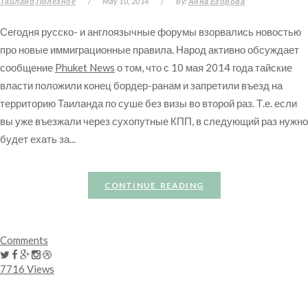
Таиланд
Полезное
/
May 10, 2014
/
By:
Анна Егорова
Сегодня русско- и англоязычные форумы взорвались новостью
про новые иммиграционные правила. Народ активно обсуждает
сообщение
Phuket News
о том, что с 10 мая 2014 года тайские
власти положили конец бордер-ранам и запретили въезд на
территорию Таиланда по суше без визы во второй раз. Т.е. если
вы уже въезжали через сухопутные КПП, в следующий раз нужно
будет ехать за...
CONTINUE READING
Comments
7716 Views