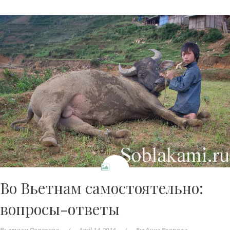
Во Вьетнам самостоятельно:
вопросы-ответы
Вьетнам
Полезное
/
April 14, 2014
/
By:
Анна Егорова