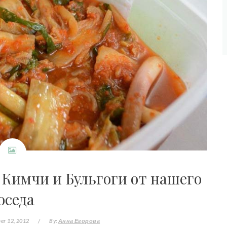
 Кимчи и Бульгоги от нашего
оседа
er 12, 2012
/
By:
Анна Егорова