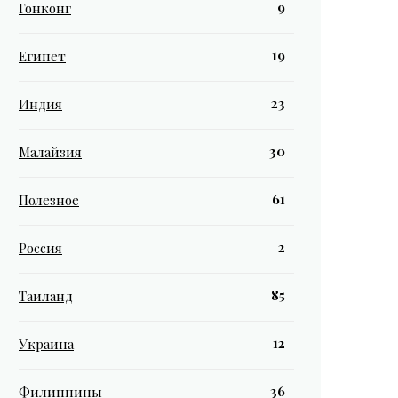
9
Гонконг
19
Египет
23
Индия
30
Малайзия
61
Полезное
2
Россия
85
Таиланд
12
Украина
36
Филиппины