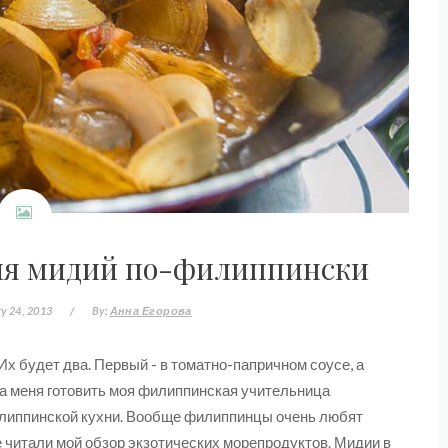
ия мидий по-филиппински
y 24, 2013
/
By:
Анна Егорова
х будет два. Первый - в томатно-папричном соусе, а
ла меня готовить моя филиппинская учительница
илиппинской кухни. Вообще филиппинцы очень любят
е читали мой
обзор экзотических морепродуктов
. Мидии в