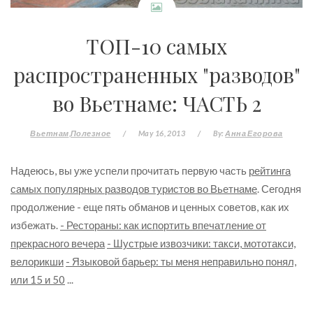
ТОП-10 самых
распространенных "разводов"
во Вьетнаме: ЧАСТЬ 2
Вьетнам
Полезное
/
May 16, 2013
/
By:
Анна Егорова
Надеюсь, вы уже успели прочитать первую часть
рейтинга
самых популярных разводов туристов во Вьетнаме
. Сегодня
продолжение - еще пять обманов и ценных советов, как их
избежать.
- Рестораны: как испортить впечатление от
прекрасного вечера
- Шустрые извозчики: такси, мототакси,
велорикши
- Языковой барьер: ты меня неправильно понял,
или 15 и 50
...