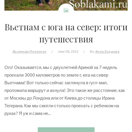
Вьетнам с юга на север: итоги
путешествия
Вьетнам
Полезное
/
June 08, 2013
/
By:
Анна Егорова
Ого! Оказывается, мы с двухлетней Ариной за 7 недель
проехали 3000 километров по земле с юга на север
Вьетнама! Вот только сейчас заглянула в гугл-мап,
проложила маршрут и ахнула! Это такое же расстояние, как
от Москвы до Лондона или от Киева до столицы Ирана
Тегерана. Как мы смогли столько проехать с ребенком на
руках? Я уж и сама не...