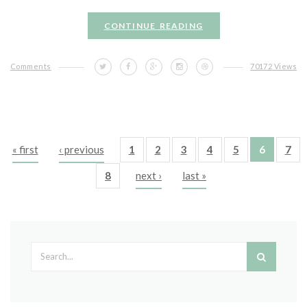
CONTINUE READING
Comments
70172 Views
« first
‹ previous
1
2
3
4
5
6
7
Pages
8
next ›
last »
Search form