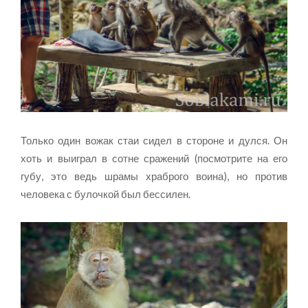
Только один вожак стаи сидел в стороне и дулся. Он
хоть и выиграл в сотне сражений (посмотрите на его
губу, это ведь шрамы храброго воина), но против
человека с булочкой был бессилен.