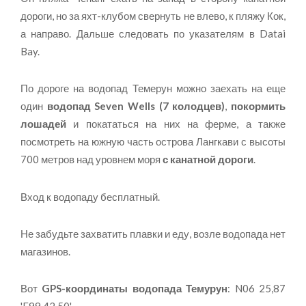
дороги, но за яхт-клубом свернуть не влево, к пляжу Кок,
а направо. Дальше следовать по указателям в Datai
Bay.
По дороге на водопад Темерун можно заехать на еще
один
водопад Seven Wells (7 колодцев)
,
покормить
лошадей
и покататься на них на ферме, а также
посмотреть на южную часть острова Лангкави с высоты
700 метров над уровнем моря
с канатной дороги
.
Вход к водопаду бесплатный.
Не забудьте захватить плавки и еду, возле водопада нет
магазинов.
Вот
GPS-координаты водопада Темурун
: N06 25,87
'E99 42.50'