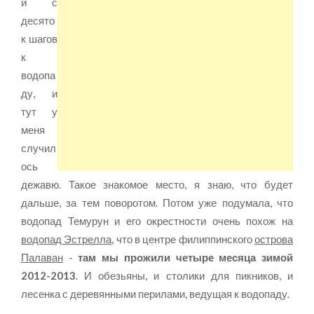
и с
десято
к шагов
к
водопа
ду, и
тут у
меня
случил
ось
дежавю. Такое знакомое место, я знаю, что будет
дальше, за тем поворотом. Потом уже подумала, что
водопад Темурун и его окрестности очень похож на
водопад Эстрелла
, что в центре филиппинского
острова
Палаван
-
там мы прожили четыре месяца зимой
2012-2013
. И обезьяны, и столики для пикников, и
лесенка с деревянными перилами, ведущая к водопаду.