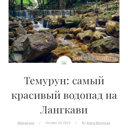
Темурун: самый
красивый водопад на
Лангкави
Малайзия
/
October 23, 2013
/
By:
Анна Егорова