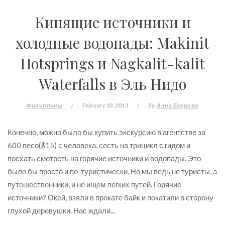
Кипящие источники и
холодные водопады: Makinit
Hotsprings и Nagkalit-kalit
Waterfalls в Эль Нидо
Филиппины
/
February 10, 2013
/
By:
Анна Егорова
Конечно, можно было бы купить экскурсию в агентстве за
600 песо($15) с человека, сесть на трицикл с гидом и
поехать смотреть на горячие источники и водопады. Это
было бы просто и по-туристически. Но мы ведь не туристы, а
путешественники, и не ищем легких путей. Горячие
источники? Окей, взяли в прокате байк и покатили в сторону
глухой деревушки. Нас ждали...