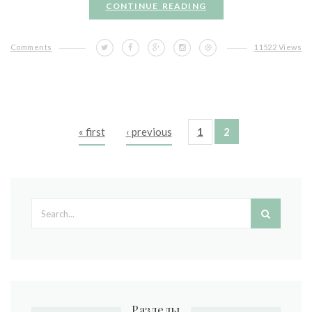
CONTINUE READING
Comments
11522 Views
« first
‹ previous
1
2
Pages
Search form
Разделы