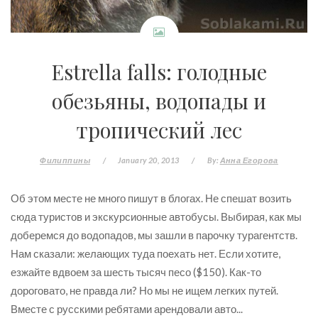
Estrella falls: голодные
обезьяны, водопады и
тропический лес
Филиппины
/
January 20, 2013
/
By:
Анна Егорова
Об этом месте не много пишут в блогах. Не спешат возить
сюда туристов и экскурсионные автобусы. Выбирая, как мы
доберемся до водопадов, мы зашли в парочку турагентств.
Нам сказали: желающих туда поехать нет. Если хотите,
езжайте вдвоем за шесть тысяч песо ($150). Как-то
дороговато, не правда ли? Но мы не ищем легких путей.
Вместе с русскими ребятами арендовали авто...