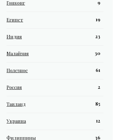
9
Гонконг
19
Египет
23
Индия
30
Малайзия
61
Полезное
2
Россия
85
Таиланд
12
Украина
36
Филиппины