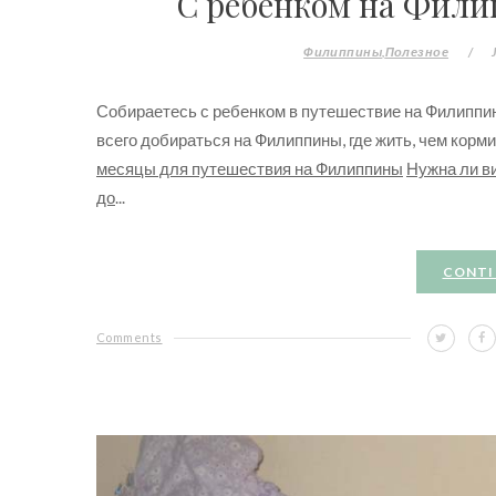
С ребенком на Фили
Филиппины
Полезное
/
Собираетесь с ребенком в путешествие на Филиппины?
всего добираться на Филиппины, где жить, чем корми
месяцы для путешествия на Филиппины
Нужна ли в
до
...
CONTI
Comments