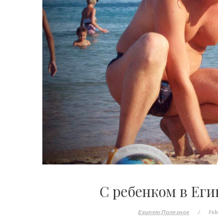
С ребенком в Еги
Египет
Полезное
/
Feb