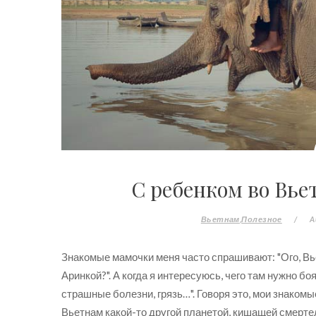
С ребенком во Вье
Вьетнам
Полезное
/
A
Знакомые мамочки меня часто спрашивают: "Ого, Вь
Аринкой?". А когда я интересуюсь, чего там нужно бо
страшные болезни, грязь…". Говоря это, мои знаком
Вьетнам какой-то другой планетой, кишащей смертел