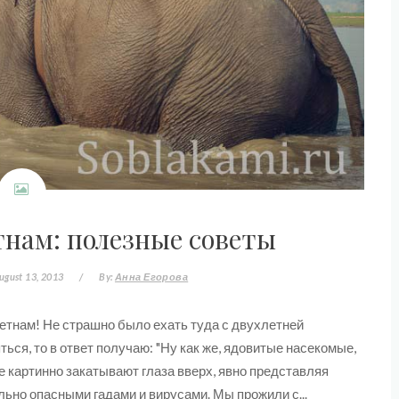
тнам: полезные советы
ugust 13, 2013
/
By:
Анна Егорова
етнам! Не страшно было ехать туда с двухлетней
яться, то в ответ получаю: "Ну как же, ядовитые насекомые,
ые картинно закатывают глаза вверх, явно представляя
ьно опасными гадами и вирусами. Мы прожили с...