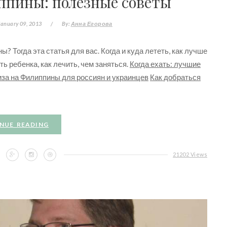
ппины: полезные советы
January 09, 2013
/
By:
Анна Егорова
 Тогда эта статья для вас. Когда и куда лететь, как лучше
ть ребенка, как лечить, чем заняться.
Когда ехать: лучшие
иза на Филиппины для россиян и украинцев
Как добраться
NUE READING
21202 Views