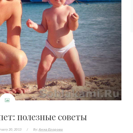
пет: полезные советы
ruary 20, 2013
/
By:
Анна Егорова