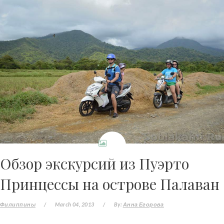
Обзор экскурсий из Пуэрто
Принцессы на острове Палаван
Филиппины
/
March 04, 2013
/
By:
Анна Егорова