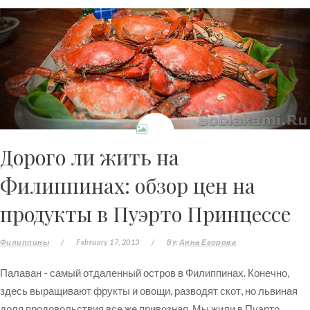
Дорого ли жить на
Филиппинах: обзор цен на
продукты в Пуэрто Принцессе
Филиппины
/
February 17, 2013
/
By:
Анна Егорова
Палаван - самый отдаленный остров в Филиппинах. Конечно,
здесь выращивают фрукты и овощи, разводят скот, но львиная
доля продовольствия все же привозная. Мы жили в Пуэрто