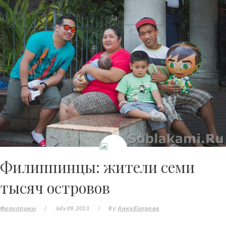
Филиппинцы: жители семи
тысяч островов
Филиппины
/
July 09, 2013
/
By:
Анна Егорова