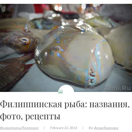
Филиппинская рыба: названия,
фото, рецепты
Филиппины
Полезное
/
February 22, 2013
/
By:
Анна Егорова