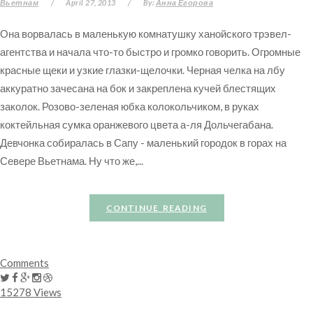
Вьетнам
/
April 27, 2013
/
By:
Анна Егорова
Она ворвалась в маленькую комнатушку ханойского трэвел-
агентства и начала что-то быстро и громко говорить. Огромные
красные щеки и узкие глазки-щелочки. Черная челка на лбу
аккуратно зачесана на бок и закреплена кучей блестящих
заколок. Розово-зеленая юбка колокольчиком, в руках
коктейльная сумка оранжевого цвета а-ля Дольчегабана.
Девчонка собиралась в Сапу - маленький городок в горах на
Севере Вьетнама. Ну что же,...
CONTINUE READING
Comments
15278 Views