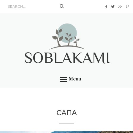
Search form
Menu
САПА