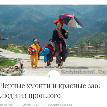
Черные хмонги и красные зао:
люди из прошлого
Вьетнам
/
May 01, 2013
/
By:
Анна Егорова