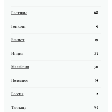
68
Вьетнам
9
Гонконг
19
Египет
23
Индия
30
Малайзия
61
Полезное
2
Россия
85
Таиланд