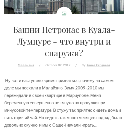
Башни Петронас в Куала-
Лумпуре - что внутри и
снаружи?
Малайзия
/
October 02, 2012
/
By:
Анна Егорова
Ну вот и наступило время признаться, почему на самом
деле мы поехали в Малайзию. Зиму 2009-2010 мы
пережидали в своей квартире в Мариуполе. Меня
беременную совершенно не тянуло на прогулки при
минусовой температуре. В стужу так приятно сидеть дома и
пить горячий чай. Но сидеть так много месяцев подряд было
довольно скучно, и мы с Сашей начали играть...