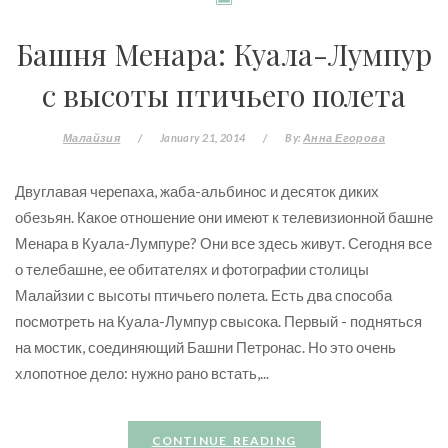
Башня Менара: Куала-Лумпур
с высоты птичьего полета
Малайзия
/
January 21, 2014
/
By:
Анна Егорова
Двуглавая черепаха, жаба-альбинос и десяток диких
обезьян. Какое отношение они имеют к телевизионной башне
Менара в Куала-Лумпуре? Они все здесь живут. Сегодня все
о телебашне, ее обитателях и фотографии столицы
Малайзии с высоты птичьего полета. Есть два способа
посмотреть на Куала-Лумпур свысока. Первый - подняться
на мостик, соединяющий Башни Петронас. Но это очень
хлопотное дело: нужно рано встать,...
CONTINUE READING