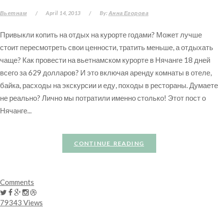
Вьетнам
/
April 14, 2013
/
By:
Анна Егорова
Привыкли копить на отдых на курорте годами? Может лучше
стоит пересмотреть свои ценности, тратить меньше, а отдыхать
чаще? Как провести на вьетнамском курорте в Нячанге 18 дней
всего за 629 долларов? И это включая аренду комнаты в отеле,
байка, расходы на экскурсии и еду, походы в рестораны. Думаете
не реально? Лично мы потратили именно столько! Этот пост о
Нячанге...
CONTINUE READING
Comments
79343 Views