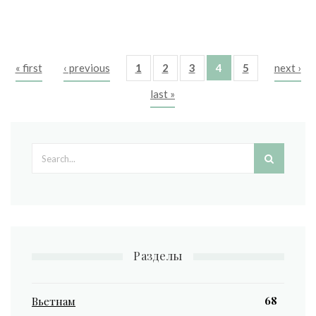
« first
‹ previous
1
2
3
4
5
next ›
Pages
last »
Search form
Разделы
68
Вьетнам