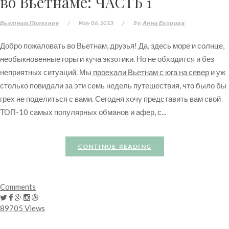
во Вьетнаме: ЧАСТЬ 1
Вьетнам
Полезное
/
May 06, 2013
/
By:
Анна Егорова
Добро пожаловать во Вьетнам, друзья! Да, здесь море и солнце,
необыкновенные горы и куча экзотики. Но не обходится и без
неприятных ситуаций. Мы
проехали Вьетнам с юга на север
и уж
столько повидали за эти семь недель путешествия, что было бы
грех не поделиться с вами. Сегодня хочу представить вам свой
ТОП-10 самых популярных обманов и афер, с...
CONTINUE READING
Comments
89705 Views