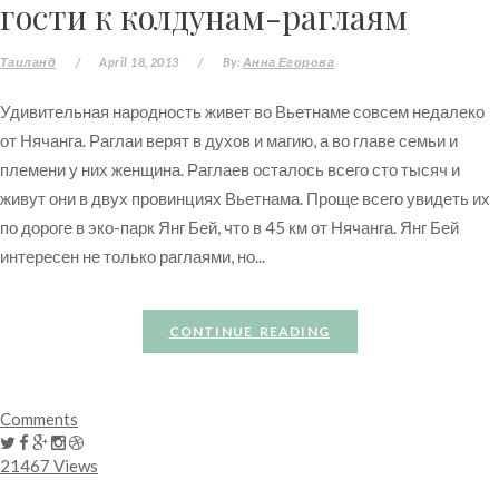
гости к колдунам-раглаям
Таиланд
/
April 18, 2013
/
By:
Анна Егорова
Удивительная народность живет во Вьетнаме совсем недалеко
от Нячанга. Раглаи верят в духов и магию, а во главе семьи и
племени у них женщина. Раглаев осталось всего сто тысяч и
живут они в двух провинциях Вьетнама. Проще всего увидеть их
по дороге в эко-парк Янг Бей, что в 45 км от Нячанга. Янг Бей
интересен не только раглаями, но...
CONTINUE READING
Comments
21467 Views