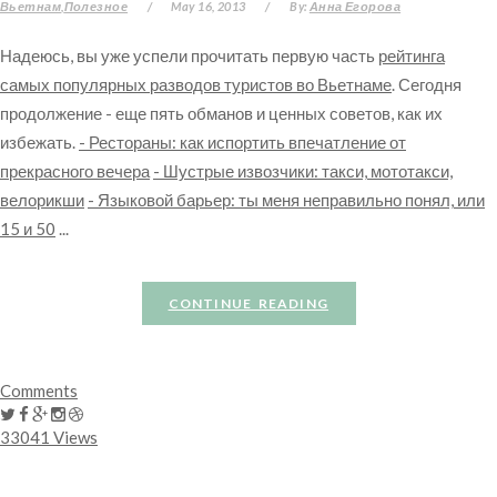
Вьетнам
Полезное
/
May 16, 2013
/
By:
Анна Егорова
Надеюсь, вы уже успели прочитать первую часть
рейтинга
самых популярных разводов туристов во Вьетнаме
. Сегодня
продолжение - еще пять обманов и ценных советов, как их
избежать.
- Рестораны: как испортить впечатление от
прекрасного вечера
- Шустрые извозчики: такси, мототакси,
велорикши
- Языковой барьер: ты меня неправильно понял, или
15 и 50
...
CONTINUE READING
Comments
33041 Views