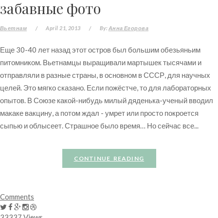
забавные фото
Вьетнам
/
April 21, 2013
/
By:
Анна Егорова
Еще 30-40 лет назад этот остров был большим обезьяньим
питомником. Вьетнамцы выращивали мартышек тысячами и
отправляли в разные страны, в основном в СССР, для научных
целей. Это мягко сказано. Если пожёстче, то для лабораторных
опытов. В Союзе какой-нибудь милый дяденька-ученый вводил
макаке вакцину, а потом ждал - умрет или просто покроется
сыпью и облысеет. Страшное было время… Но сейчас все...
CONTINUE READING
Comments
33337 Views