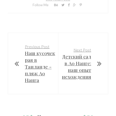
Follow Me
Previous Post
Next Post
Наш кусочек
Детский сад
рая в
в Ао Нанге:
Таиланде -
наш опыт
пляж Ао
нехождения
Нанга