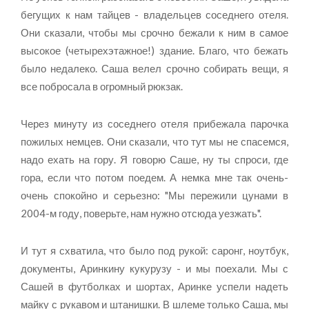
бегущих к нам тайцев - владельцев соседнего отеля.
Они сказали, чтобы мы срочно бежали к ним в самое
высокое (четырехэтажное!) здание. Благо, что бежать
было недалеко. Саша велел срочно собирать вещи, я
все побросала в огромный рюкзак.
Через минуту из соседнего отеля прибежала парочка
пожилых немцев. Они сказали, что тут мы не спасемся,
надо ехать на гору. Я говорю Саше, ну ты спроси, где
гора, если что потом поедем. А немка мне так очень-
очень спокойно и серьезно: "Мы пережили цунами в
2004-м году, поверьте, нам нужно отсюда уезжать".
И тут я схватила, что было под рукой: саронг, ноутбук,
документы, Аринкину кукурузу - и мы поехали. Мы с
Сашей в футболках и шортах, Аринке успели надеть
майку с рукавом и штанишки. В шлеме только Саша, мы