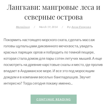
Лангкави: мангровые леса и
северные острова
Малайзия
/
March 19, 2014
/
By:
Анна Егорова
Покормить настоящего морского ската, сделать массаж
головы щупальцами диковинного мечехвоста, увидеть
красных парящих орлов и побродить по темной пещере,
которая стала домом для пары сотен летучих мышей. А еще
посмотреть на древние карстовые скалы и место, где пролив
впадает в Андаманское море. И все это под моросящим
дождем и в компании веселых бангладешцев. Звучит
интересно? Тогда сегодня покажу именно...
CONTINUE READING