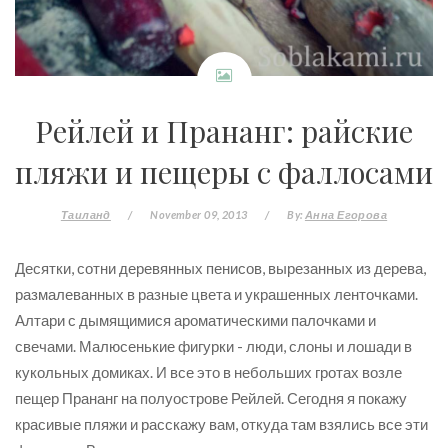
Рейлей и Прананг: райские
пляжи и пещеры с фаллосами
Таиланд
/
November 09, 2013
/
By:
Анна Егорова
Десятки, сотни деревянных пенисов, вырезанных из дерева,
размалеванных в разные цвета и украшенных ленточками.
Алтари с дымящимися ароматическими палочками и
свечами. Малюсенькие фигурки - люди, слоны и лошади в
кукольных домиках. И все это в небольших гротах возле
пещер Прананг на полуострове Рейлей. Сегодня я покажу
красивые пляжи и расскажу вам, откуда там взялись все эти