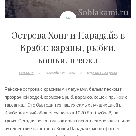
Острова Хонг и Парадайз в
Краби: вараны, рыбки,
кошки, пляжи
Таиланд
/
December 21, 2013
/
By:
Анна Егорова
Райские острова с красивыми лагунами, белым песком и
прозрачной водой, кормежка рыб, варанов, кошек, прыжки с
тарзанки… Это был один из наших самых лучших дней в
Краби, который обошелся всего в 1070 бат (рублей) на
троих. Сегодня все о том, как организовать самостоятельное
путешествие на острова Хонг и Парадайз, много фото и