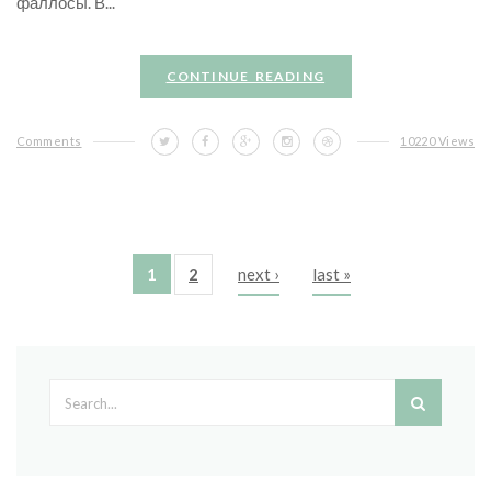
фаллосы. В...
CONTINUE READING
Comments
10220 Views
1
2
next ›
last »
Pages
Search form