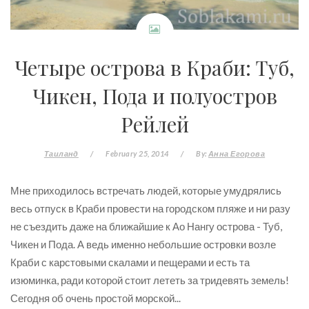
Четыре острова в Краби: Туб,
Чикен, Пода и полуостров
Рейлей
Таиланд
/
February 25, 2014
/
By:
Анна Егорова
Мне приходилось встречать людей, которые умудрялись
весь отпуск в Краби провести на городском пляже и ни разу
не съездить даже на ближайшие к Ао Нангу острова - Туб,
Чикен и Пода. А ведь именно небольшие островки возле
Краби с карстовыми скалами и пещерами и есть та
изюминка, ради которой стоит лететь за тридевять земель!
Сегодня об очень простой морской...