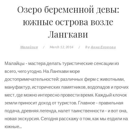
Озеро беременной девы:
южные острова возле
Лангкави
Малайзия
/
March 12, 2014
/
By:
Анна Егорова
Малайцы - мастера делать туристические сенсации из
всего, чего угодно. На Лангкави море
достопримечательностей: различных ферм с животными,
мануфактур, исторических памятников, водопадов и прочих
мест, где можно интересно провести время. Каждый клочок
земли приносит доход от туристов. Главное - правильная
подача, древняя легенда, налет таинственности - и вот она,
новая экскурсия. Сегодня расскажу о том, как мы ездили на
южные...