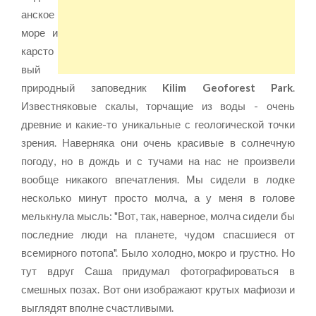
анское
море и
карсто
вый
природный заповедник
Kilim Geoforest Park
.
Известняковые скалы, торчащие из воды - очень
древние и какие-то уникальные с геологической точки
зрения. Наверняка они очень красивые в солнечную
погоду, но в дождь и с тучами на нас не произвели
вообще никакого впечатления. Мы сидели в лодке
несколько минут просто молча, а у меня в голове
мелькнула мысль: "Вот, так, наверное, молча сидели бы
последние люди на планете, чудом спасшиеся от
всемирного потопа". Было холодно, мокро и грустно. Но
тут вдруг Саша придумал фотографироваться в
смешных позах. Вот они изображают крутых мафиози и
выглядят вполне счастливыми.