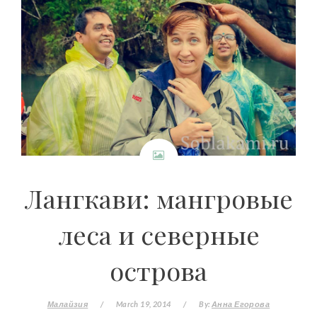
Лангкави: мангровые
леса и северные
острова
Малайзия
/
March 19, 2014
/
By:
Анна Егорова