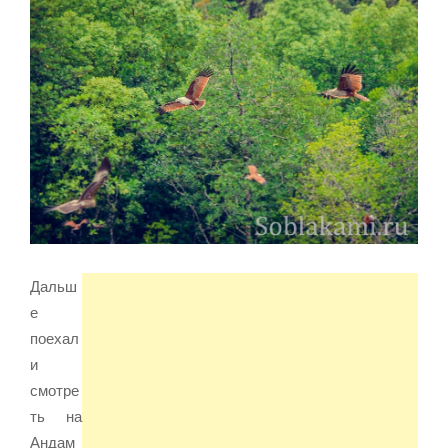
Дальш
е
поехал
и
смотре
ть на
Андам