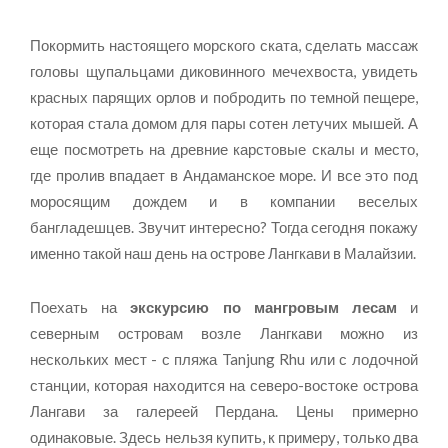
Покормить настоящего морского ската, сделать массаж
головы щупальцами диковинного мечехвоста, увидеть
красных парящих орлов и побродить по темной пещере,
которая стала домом для пары сотен летучих мышей. А
еще посмотреть на древние карстовые скалы и место,
где пролив впадает в Андаманское море. И все это под
моросящим дождем и в компании веселых
бангладешцев. Звучит интересно? Тогда сегодня покажу
именно такой наш день на острове Лангкави в Малайзии.
Поехать на
экскурсию по мангровым лесам
и
северным островам возле Лангкави можно из
нескольких мест - с пляжа Tanjung Rhu или с лодочной
станции, которая находится на северо-востоке острова
Лангави за галереей Пердана. Цены примерно
одинаковые. Здесь нельзя купить, к примеру, только два