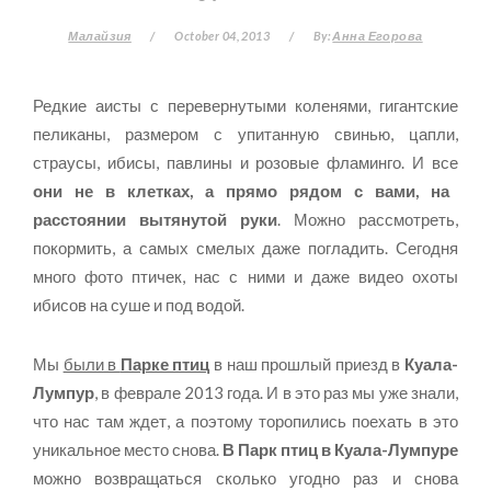
Малайзия
/
October 04, 2013
/
By:
Анна Егорова
Редкие аисты с перевернутыми коленями, гигантские
пеликаны, размером с упитанную свинью, цапли,
страусы, ибисы, павлины и розовые фламинго. И все
они не в клетках, а прямо рядом с вами, на
расстоянии вытянутой руки
. Можно рассмотреть,
покормить, а самых смелых даже погладить. Сегодня
много фото птичек, нас с ними и даже видео охоты
ибисов на суше и под водой.
Мы
были в
Парке птиц
в наш прошлый приезд в
Куала-
Лумпур
, в феврале 2013 года. И в это раз мы уже знали,
что нас там ждет, а поэтому торопились поехать в это
уникальное место снова.
В Парк птиц в Куала-Лумпуре
можно возвращаться сколько угодно раз и снова