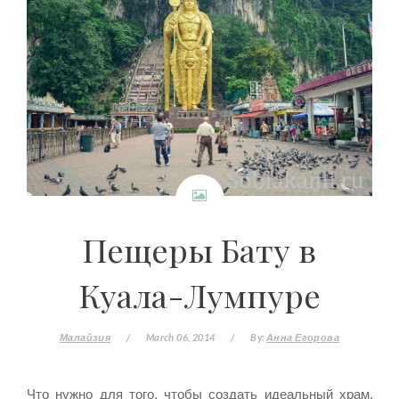
Пещеры Бату в
Куала-Лумпуре
Малайзия
/
March 06, 2014
/
By:
Анна Егорова
Что нужно для того, чтобы создать идеальный храм,