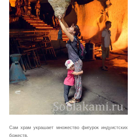
Сам храм украшает множество фигурок индуистских
божеств.