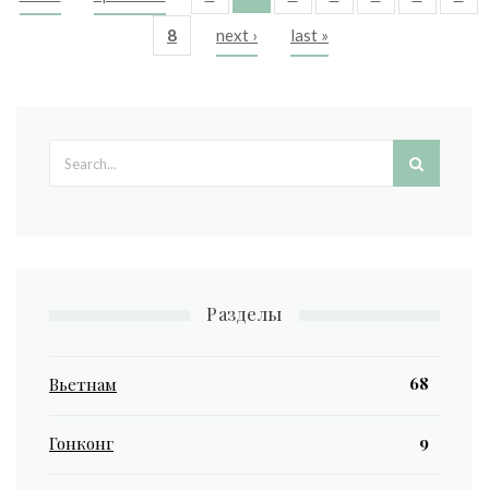
Pages
8
next ›
last »
Search form
Разделы
68
Вьетнам
9
Гонконг