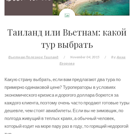
Таиланд или Вьетнам: какой
тур выбрать
Вьетнам
Полезное
Таиланд
/
November 04, 2015
/
By:
Анна
Егорова
Какую страну выбрать, если вам предлагают два тура по
примерно одинаковой цене? Туроператоры в условиях
экономического кризиса и дорогого доллара борются за
каждого клиента, поэтому очень часто продают готовые туры
дешевле, чем стоят авиабилеты. Если вы не зимовщик, по
полгода живущий в теплых краях, а обычный человек,
который ездит на море пару раз в году, то горящий недорогой
тур...