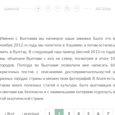
Comments
9657 Views
Именно с Вьетнама мы начинали наши зимовки. Было это в
ноябре 2012-го года, мы полетели в Хошимин, а потом остались
жить в Вунгтау. В следующий наш приезд (весной 2013-го года)
мы объехали Вьетнам с юга на север, посмотрев в итоге 10
городов. Полгода во Вьетнаме позволили мне написать 60
красочных постов с описаниями достопримечательностей в
разных городах страны и множеством фотографий. В блоге есть
также много полезных статей о культуре, быте вьетнамцев и
советами как безопасно и с наименьшими потерями отдохнуть в
той экзотической стране.
« first
‹ previous
1
2
3
4
5
6
7