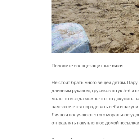
Положите солнцезащитные
очки
.
Не стоит брать много вещей детям. Пару
длинным рукавом, трусиков штук 5-6 и п
мало, то всегда можно что-то докупить н
вам захочется порадовать себя и накупи
Лично я получаю от этого моральное уд
отправлять накупленное
домой посылка