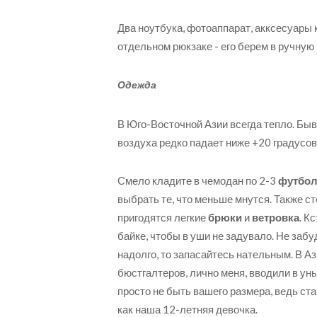
Два ноутбука, фотоаппарат, акксесуары 
отдельном рюкзаке - его берем в ручную 
Одежда
В Юго-Восточной Азии всегда тепло. Быв
воздуха редко падает ниже +20 градусов
Смело кладите в чемодан по 2-3
футбол
выбрать те, что меньше мнутся. Также ст
пригодятся легкие
брюки
и
ветровка
. К
байке, чтобы в уши не задувало. Не заб
надолго, то запасайтесь нательным. В 
бюстгалтеров, лично меня, вводили в уны
просто не быть вашего размера, ведь ст
как наша 12-летняя девочка.