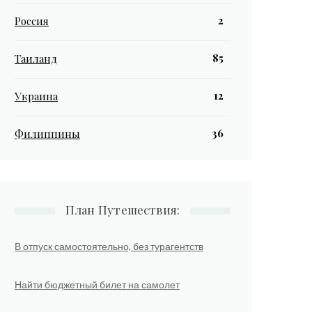
2
Россия
85
Таиланд
12
Украина
36
Филиппины
План Путешествия:
В отпуск самостоятельно, без турагентств
Найти бюджетный билет на самолет