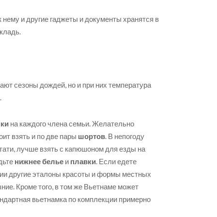
к нему и другие гаджеты и документы хранятся в
кладь.
ают сезоны дождей, но и при них температура
.
ки
на каждого члена семьи. Желательно
оит взять и по две пары
шортов
. В непогоду
стати, лучше взять с капюшоном для езды на
удьте
нижнее белье
и
плавки
. Если едете
Азии другие эталоны красоты и формы местных
ние. Кроме того, в том же Вьетнаме может
андартная вьетнамка по комплекции примерно