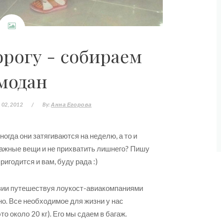
орогу - собираем
модан
 02, 2012
/
By:
Анна Егорова
ногда они затягиваются на неделю, а то и
важные вещи и не прихватить лишнего? Пишу
ригодится и вам, буду рада :)
 Азии путешествуя лоукост-авиакомпаниями
но. Все необходимое для жизни у нас
о около 20 кг). Его мы сдаем в багаж.