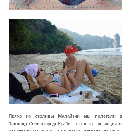
Прямо
из столицы Малайзии мы полетели в
Таиланд
. Сели в городе Краби – это центр провинции на
юге страны. Но конечным пунктом был
городок Ао Нанг
–