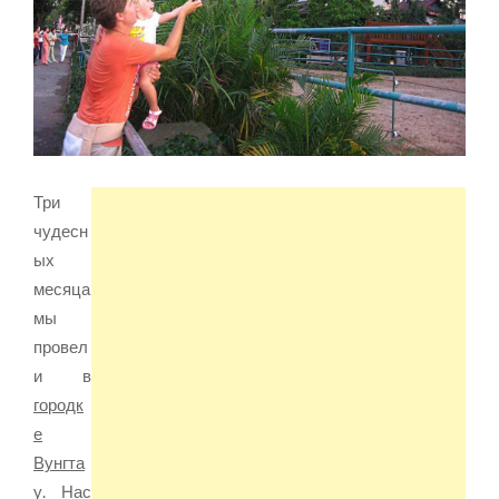
Три
чудесн
ых
месяца
мы
провел
и в
городк
е
Вунгта
у
. Нас