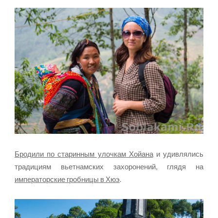
Бродили по старинным улочкам Хойана
и удивлялись
традициям вьетнамских захоронений, глядя на
императорские гробницы в Хюэ
.