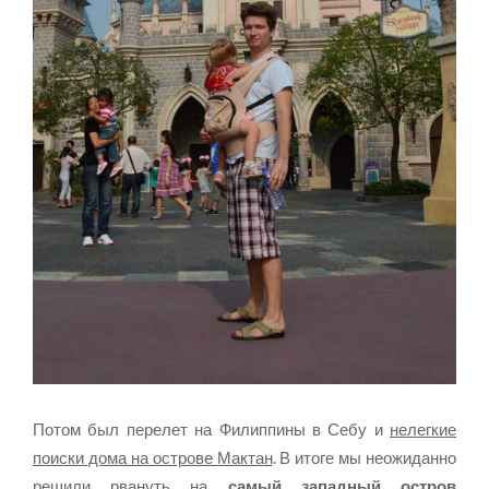
Потом был перелет на Филиппины в Себу и
нелегкие
поиски дома на острове Мактан
. В итоге мы неожиданно
решили рвануть на
самый западный остров