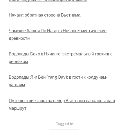
Нячанг: обратная сторона Вьетнама
Чамские башни По Нагар в Нячанге: мистические
древности
Водопады Бахо в Нячанге: экстремальный трекинг с
ребенком
Водопады Янг Бей (Yang Bay): в гости к колдунам-
раглаям
Путешествие с юга на север Вьетнама началось: наш
маршрут
Tagged In: