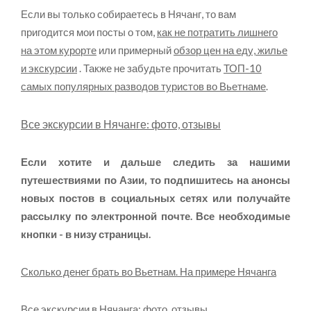
Если вы только собираетесь в Нячанг, то вам
пригодится мои посты о том,
как не потратить лишнего
на этом курорте
или примерный
обзор цен на еду, жилье
и экскурсии
. Также не забудьте прочитать
ТОП-10
самых популярных разводов туристов во Вьетнаме
.
Все экскурсии в Нячанге: фото, отзывы
Если хотите и дальше следить за нашими
путешествиями по Азии, то подпишитесь на анонсы
новых постов в социальных сетях или получайте
рассылку по электронной почте. Все необходимые
кнопки - в низу страницы.
Сколько денег брать во Вьетнам. На примере Нячанга
Все экскурсии в Нячанга: фото, отзывы