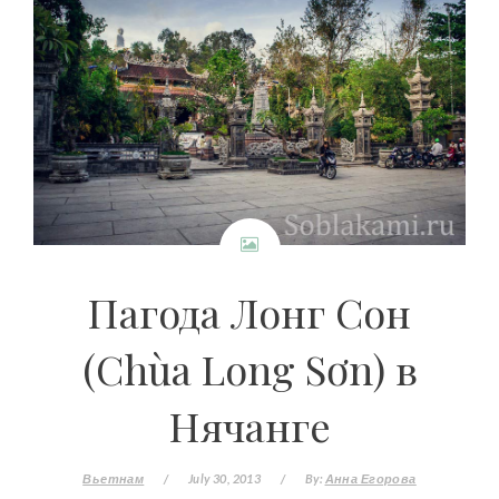
Пагода Лонг Сон
(Chùa Long Sơn) в
Нячанге
Вьетнам
/
July 30, 2013
/
By:
Анна Егорова