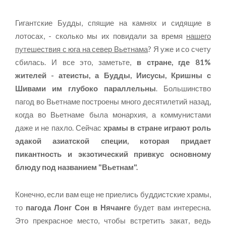
Гигантские Будды, спящие на камнях и сидящие в
лотосах, - сколько мы их повидали за время
нашего
путешествия с юга на север Вьетнама
? Я уже и со счету
сбилась. И все это, заметьте,
в стране, где 81%
жителей - атеисты, а Будды, Иисусы, Кришны с
Шивами им глубоко параллельны
. Большинство
пагод во Вьетнаме построены много десятилетий назад,
когда во Вьетнаме была монархия, а коммунистами
даже и не пахло. Сейчас
храмы в стране играют роль
эдакой азиатской специи, которая придает
пикантность и экзотический привкус основному
блюду под названием "Вьетнам".
Конечно, если вам еще не приелись буддистские храмы,
то
пагода Лонг Сон в Нячанге
будет вам интересна.
Это прекрасное место, чтобы встретить закат, ведь