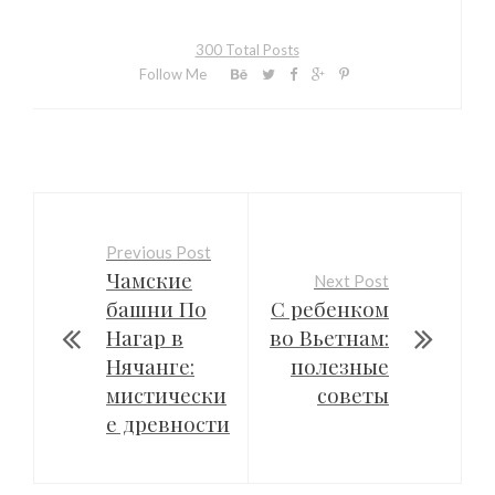
300 Total Posts
Follow Me
Previous Post
Чамские
Next Post
башни По
С ребенком
Нагар в
во Вьетнам:
Нячанге:
полезные
мистически
советы
е древности