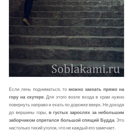
Если лень подниматься, то
можно заехать прямо на
гору на скутере
. Для этого возле входа в храм нужно
повернуть направо и ехать по дорожке вверх. Не доходя
до вершины горы,
в густых зарослях за небольшим
заборчиком спрятался большой спящий Будда
. Это
настолько тихий уголок, что не каждый его замечает.