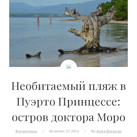
Необитаемый пляж в
Пуэрто Принцессе:
остров доктора Моро
Филиппины
/
November 17, 2012
/
By:
Анна Егорова