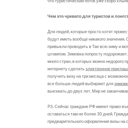
что туристический поток уже скоро хлыне
Чем это чревато для туристов и лонгс
Для людей, которые просто хотят провест
будут иметь вообще никакого значения. 
привыкли проводить в Тае всю зиму и мо
штампом. Зимовка попросту подорожает. 
много стран, в которых можно недорого 
интернету сделать
электронное приглаш
получить визу на три месяца с возможно
все больше людей выбирают для
зимов
выезжать до двух лет. Мир не заканчивае
P.S. Сейчас граждане РФ имеют право въ
оставаться там не более 30 дней. Гражд
предварительного оформления визы на с