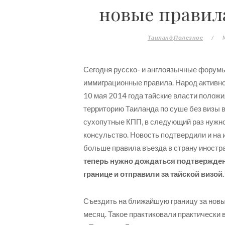
новые правила
Таиланд
Полезное
/
Сегодня русско- и англоязычные форум
иммиграционные правила. Народ активн
10 мая 2014 года тайские власти положи
территорию Таиланда по суше без визы во
сухопутные КПП, в следующий раз нужно 
консульство. Новость подтвердили и на
больше правила въезда в страну иностр
теперь нужно дождаться подтвержден
границе и отправили за тайской визой.
Съездить на ближайшую границу за новы
месяц. Такое практиковали практически 