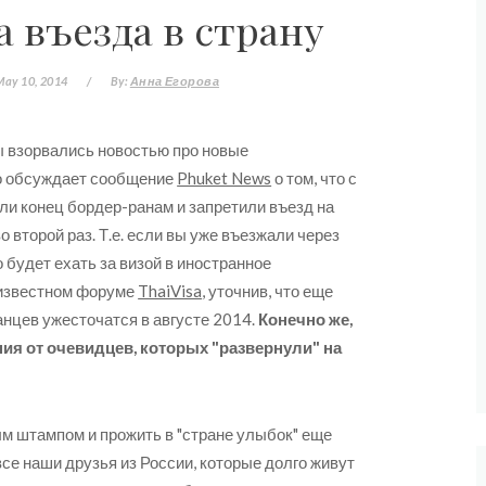
 въезда в страну
May 10, 2014
/
By:
Анна Егорова
ы взорвались новостью про новые
о обсуждает сообщение
Phuket News
о том, что с
ли конец бордер-ранам и запретили въезд на
 второй раз. Т.е. если вы уже въезжали через
будет ехать за визой в иностранное
 известном форуме
ThaiVisa
, уточнив, что еще
анцев ужесточатся в августе 2014.
Конечно же,
ия от очевидцев, которых "развернули" на
м штампом и прожить в "стране улыбок" еще
все наши друзья из России, которые долго живут