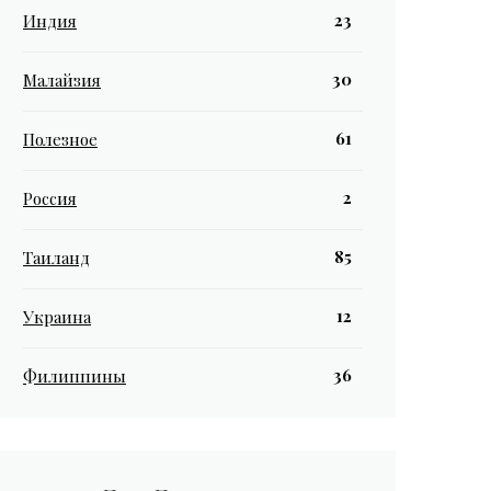
23
Индия
30
Малайзия
61
Полезное
2
Россия
85
Таиланд
12
Украина
36
Филиппины