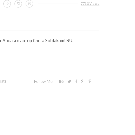
7710 Views
 Анна и я автор блога Soblakami.RU.
osts
Follow Me