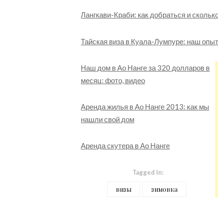
Лангкави-Краби: как добраться и сколько
Тайская виза в Куала-Лумпуре: наш опы
Наш дом в Ао Нанге за 320 долларов в
месяц: фото, видео
Аренда жилья в Ао Нанге 2013: как мы
нашли свой дом
Аренда скутера в Ао Нанге
Tagged In:
визы
зимовка