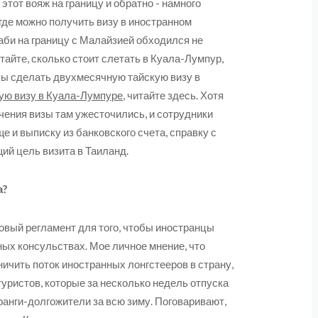
 этот вояж на границу и обратно - намного
где можно получить визу в иностранном
аби на границу с Малайзией обходился не
тайте, сколько стоит слетать в Куала-Лумпур,
обы сделать двухмесячную тайскую визу в
ую визу в Куала-Лумпуре
, читайте здесь. Хотя
учения визы там ужесточились, и сотрудники
 и выписку из банковского счета, справку с
ий цель визита в Таиланд.
а?
вый регламент для того, чтобы иностранцы
ных консульствах. Мое личное мнение, что
ничить поток иностранных лонгстееров в страну,
туристов, которые за несколько недель отпуска
ранги-долгожители за всю зиму. Поговаривают,