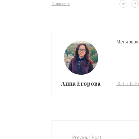
Comments
Меня зовут
Анна Егорова
300 Total P
Previous Post